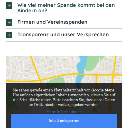
Wie viel meiner Spende kommt bei den
Kindern an?
Firmen und Vereinsspenden
Transparenz und unser Versprechen
Sie sehen gerade einen Platzhalterinhalt von
Google Maps
.
Um auf den eigentlichen Inhalt zuzugreifen, klicken Sie auf
die Schaltfläche unten. Bitte beachten Sie, dass dabei Daten
an Drittanbieter weitergegeben werden.
Mehr Informationen
Inhalt entsperren