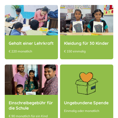
Gehalt einer Lehrkraft
Kleidung für 30 Kinder
€ 220 monatlich
€ 150 einmalig
Einschreibegebühr für
Ungebundene Spende
die Schule
Einmalig oder monatlich
€ 90 monatlich für ein Kind