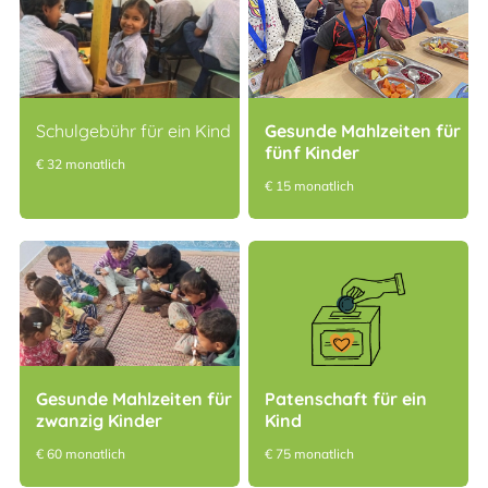
Schulgebühr für ein Kind
Gesunde Mahlzeiten für
fünf Kinder
€ 32 monatlich
€ 15 monatlich
Gesunde Mahlzeiten für
Patenschaft für ein
zwanzig Kinder
Kind
€ 60 monatlich
€ 75 monatlich